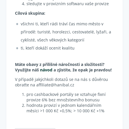
sledujte v provizním softwaru vaše provize
Cílová skupina:
všichni ti, kteří rádi tráví čas mimo město v
přírodě: turisté, horolezci, cestovatelé, lyžaři, a
cyklisté, všech věkových kategorií
ti, kteří dokáží ocenit kvalitu
Máte obavy z přílišné náročnosti a složitosti?
Využijte náš
návod
a zjistíte, že opak je pravdou!
V případě jakýchkoli dotazů se na nás s důvěrou
obraťte na affiliate@hanibal.cz
pro cashbackové portály se vztahuje fixní
provize 6% bez množstevního bonusu
hodnota provizí v jednom kalendářním
měsíci >1 000 Kč +0,5%; > 10 000 Kč +1%