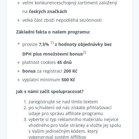
velmi konkurenceschopný sortiment založený
na
českých
značkách
velká část zboží nepodléhá sezónnosti
Základní fakta o našem programu:
1)
provize
7,5%
z hodnoty objednávky bez
2)
DPH plus množstevní bonus
platnost cookies
45 dnů
bonus
za registraci
200 Kč
výplatní minimum
500 Kč
Jak s námi začít spolupracovat?
zaregistrujte se nad tímto textem
po schválení od nás získáte přihlašovací
údaje pro správu affiliate programu
vyberte si typ reklamního materiálu nejvíce
vhodného pro Vaše stránky a vložte jej spolu
s Vaším jedinečným kódem, který
vygeneroval systém Affilbox