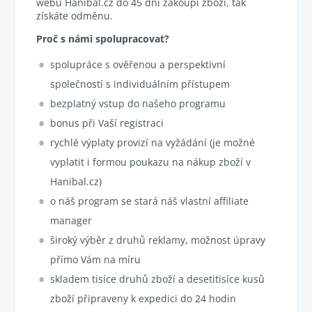
webu Hanibal.cz do 45 dní zakoupí zboží, tak
získáte odměnu.
Proč s námi spolupracovat?
spolupráce s ověřenou a perspektivní
společností s individuálním přístupem
bezplatný vstup do našeho programu
bonus při Vaší registraci
rychlé výplaty provizí na vyžádání (je možné
vyplatit i formou poukazu na nákup zboží v
Hanibal.cz)
o náš program se stará náš vlastní affiliate
manager
široký výběr z druhů reklamy, možnost úpravy
přímo Vám na míru
skladem tisíce druhů zboží a desetitisíce kusů
zboží připraveny k expedici do 24 hodin